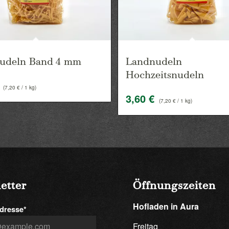
udeln Band 4 mm
Landnudeln
Hochzeitsnudeln
(
7,20
€
/ 1 kg)
3,60
€
(
7,20
€
/ 1 kg)
etter
Öffnungszeiten
Hofladen in Aura
dresse*
Freitag