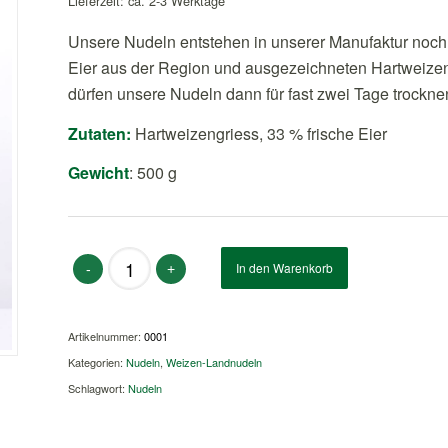
Lieferzeit: ca. 2-3 Werktage
Unsere Nudeln entstehen in unserer Manufaktur noch 
Eier aus der Region und ausgezeichneten Hartweizen
dürfen unsere Nudeln dann für fast zwei Tage trockne
Zutaten:
Hartweizengriess, 33 % frische Eier
Gewicht
: 500 g
Alternative:
In den Warenkorb
Artikelnummer:
0001
Kategorien:
Nudeln
,
Weizen-Landnudeln
Schlagwort:
Nudeln