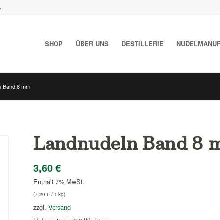
.
SHOP
ÜBER UNS
DESTILLERIE
NUDELMANUF
n Band 8 mm
Landnudeln Band 8 
3,60
€
Enthält 7% MwSt.
(
7,20
€
/ 1 kg)
zzgl.
Versand