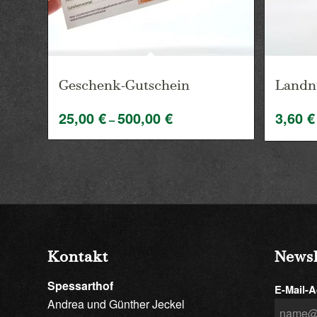
Geschenk-Gutschein
Landn
25,00
€
500,00
€
3,60
€
Preisspanne:
–
25,00 €
bis
500,00 €
Kontakt
Newsl
Spessarthof
E-Mail-A
Andrea und Günther Jeckel