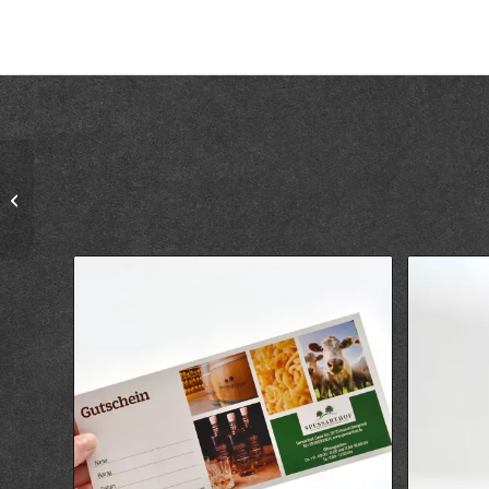
Landnudeln
Suppennudeln