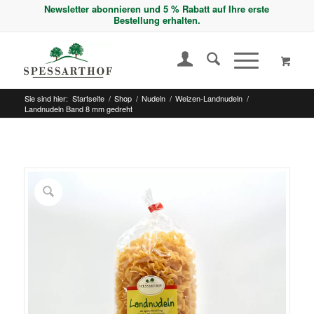
Newsletter abonnieren und 5 % Rabatt auf Ihre erste
Bestellung erhalten.
Sie sind hier:
Startseite
/
Shop
/
Nudeln
/
Weizen-Landnudeln
/
Landnudeln Band 8 mm gedreht