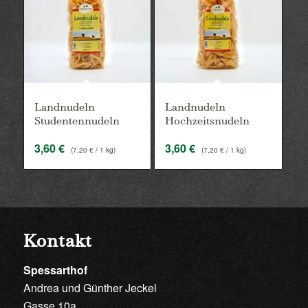
Landnudeln
Landnudeln
Studentennudeln
Hochzeitsnudeln
3,60
€
3,60
€
(
7,20
€
/ 1 kg)
(
7,20
€
/ 1 kg)
Kontakt
Spessarthof
Andrea und Günther Jeckel
Gasse 10a