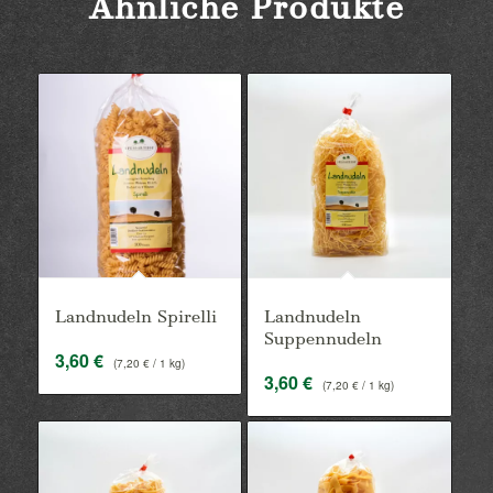
Ähnliche Produkte
Landnudeln Spirelli
Landnudeln
Suppennudeln
3,60
€
(
7,20
€
/ 1 kg)
3,60
€
(
7,20
€
/ 1 kg)