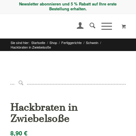
Newsletter abonnieren und 5 % Rabatt auf Ihre erste
Bestellung erhalten.
Sie sind hier:
Startseite
/
Shop
/
Fertiggerichte
/
Schwein
/
Hackbraten in Zwiebelsoße
Hackbraten in
Zwiebelsoße
8,90
€