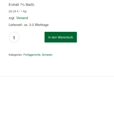
Enthält 7% MwSt.
(
22,25
€
/ 1 kg)
zzgl.
Versand
Lieferzeit: ca. 2-3 Werktage
In den Warenkorb
Kategorien:
Fertiggerichte
,
Schwein
Ähnliche Produkte