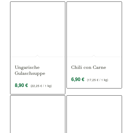
Ungarische
Chili con Carne
Gulaschsuppe
6,90
€
(
17,25
€
/ 1 kg)
8,90
€
(
22,25
€
/ 1 kg)