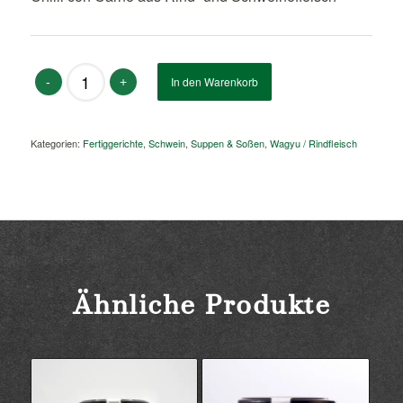
Alternative:
In den Warenkorb
Kategorien:
Fertiggerichte
,
Schwein
,
Suppen & Soßen
,
Wagyu / Rindfleisch
Ähnliche Produkte