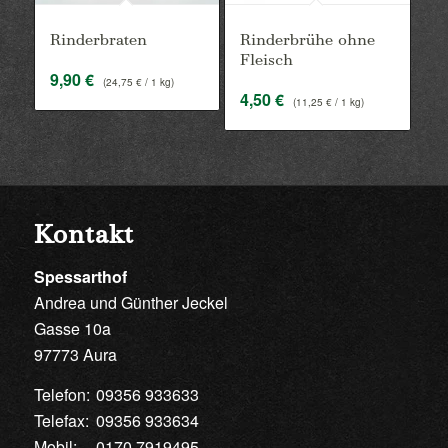
Rinderbraten
Rinderbrühe ohne
Fleisch
9,90
€
(
24,75
€
/ 1 kg)
4,50
€
(
11,25
€
/ 1 kg)
Kontakt
Spessarthof
Andrea und Günther Jeckel
Gasse 10a
97773 Aura
Telefon:
09356 933633
Telefax:
09356 933634
Mobil:
0170 7919495