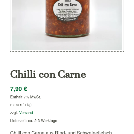
Chilli con Carne
7,90
€
Enthält 7% MwSt.
(
19,75
€
/ 1 kg)
zzgl.
Versand
Lieferzeit: ca. 2-3 Werktage
Chilli con Carne aus Rind- und Schweinefleisch