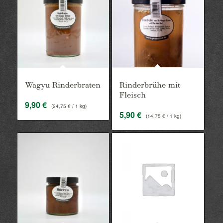
Wagyu Rinderbraten
Rinderbrühe mit
Fleisch
9,90
€
(
24,75
€
/ 1 kg)
5,90
€
(
14,75
€
/ 1 kg)