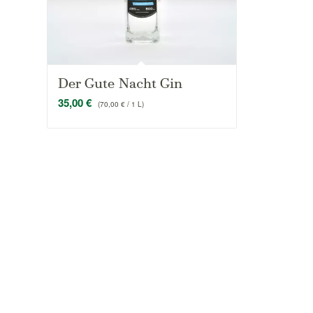
Der Gute Nacht Gin
35,00
€
(
70,00
€
/ 1 L)