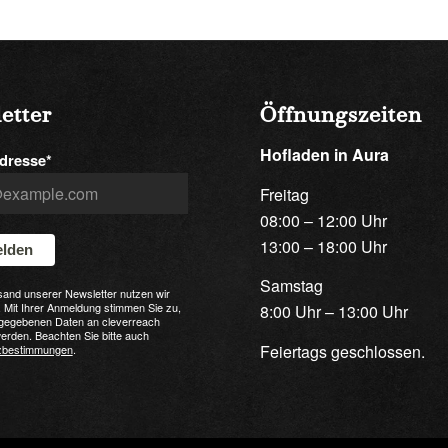
etter
Öffnungszeiten
Hofladen in Aura
dresse*
Freitag
08:00 – 12:00 Uhr
13:00 – 18:00 Uhr
lden
Samstag
sand unserer Newsletter nutzen wir
 Mit Ihrer Anmeldung stimmen Sie zu,
8:00 Uhr – 13:00 Uhr
ngegebenen Daten an cleverreach
werden. Beachten Sie bitte auch
Feiertags geschlossen.
zbestimmungen
.