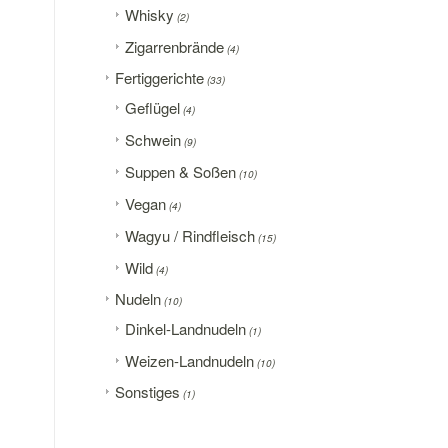
Whisky
(2)
Zigarrenbrände
(4)
Fertiggerichte
(33)
Geflügel
(4)
Schwein
(9)
Suppen & Soßen
(10)
Vegan
(4)
Wagyu / Rindfleisch
(15)
Wild
(4)
Nudeln
(10)
Dinkel-Landnudeln
(1)
Weizen-Landnudeln
(10)
Sonstiges
(1)