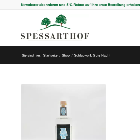
Newsletter abonnieren und 5 % Rabatt auf Ihre erste Bestellung erhalten
Sie sind hier:
Startseite
/
Shop
/
Schlagwort: Gute Nacht