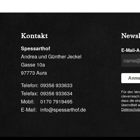
Kontakt
Newsl
Spessarthof
E-Mail-A
Andrea und Günther Jeckel
Gasse 10a
97773 Aura
Anme
Telefon:
09356 933633
Für den Ver
Telefax:
09356 933634
cleverreach.
Mobil:
0170 7919495
dass die ei
übermittelt 
E-Mail:
info@spessarthof.de
Datenschut